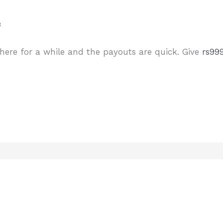
3
g here for a while and the payouts are quick. Give
rs99
5