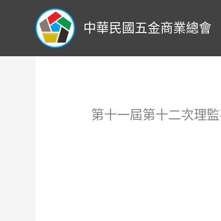
跳
至
中華民國五金商業總會
主
要
內
容
第十一屆第十二次理監