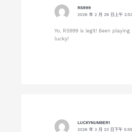
RS999
2026 年 2 月 26 日上午 2:5
Yo, RS999 is legit! Been playin
lucky!
LUCKYNUMBER1
2026 年 3 月 23 日下午 5:5