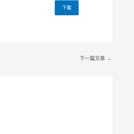
下載
下一篇文章
→