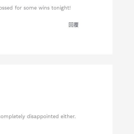
rossed for some wins tonight!
回覆
ompletely disappointed either.