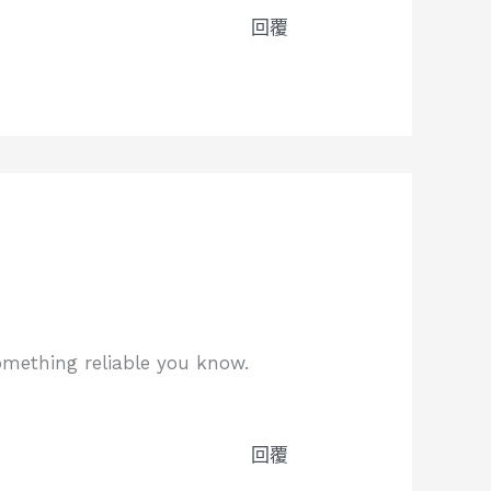
回覆
omething reliable you know.
回覆