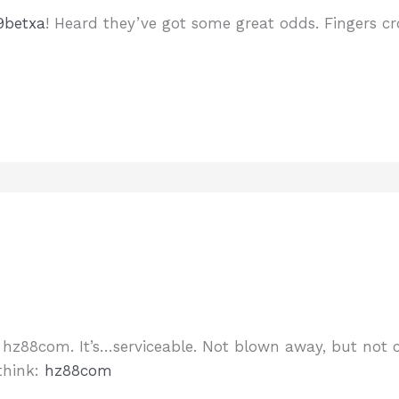
9betxa
! Heard they’ve got some great odds. Fingers c
z88com. It’s…serviceable. Not blown away, but not c
think:
hz88com