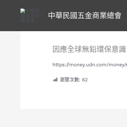
跳
至
中華民國五金商業總會
主
要
內
容
因應全球無鉛環保意識
https://money.udn.com/money/s
瀏覽次數:
62